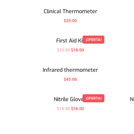
Clinical Thermometer
$
20.00
First Aid Kit
¡OFERTA!
$
20.00
$
18.00
Infrared thermometer
$
45.00
Nitrile Gloves
N
¡OFERTA!
$
18.00
$
16.00