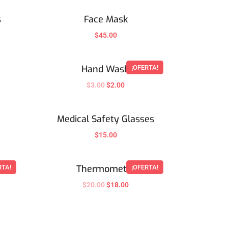
s
Face Mask
$
45.00
Hand Wash
¡OFERTA!
$
3.00
$
2.00
Medical Safety Glasses
$
15.00
r
Thermometer
RTA!
¡OFERTA!
$
20.00
$
18.00