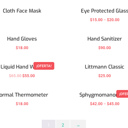
Cloth Face Mask
Eye Protected Glas
$
15.00
–
$
20.00
Hand Gloves
Hand Sanitizer
$
18.00
$
90.00
Liquid Hand Wash
Littmann Classic
¡OFERTA!
$
65.00
$
55.00
$
25.00
ormal Thermometer
Sphygmomanomete
¡OFE
$
18.00
$
42.00
–
$
45.00
1
2
→