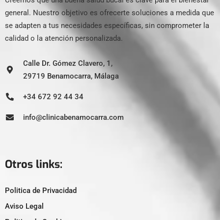
Creemos que una buena salud bucal es clave para el bienestar
general. Nuestro objetivo es ofrecerte soluciones a medida que
se adapten a tus necesidades específicas, sin comprometer la
calidad o la atención personalizada.
Calle Dr. Gómez Clavero, 1,
29719 Benamocarra, Málaga
+34 672 92 44 34
info@clinicabenamocarra.com
Otros links:
Politica de Privacidad
Aviso Legal